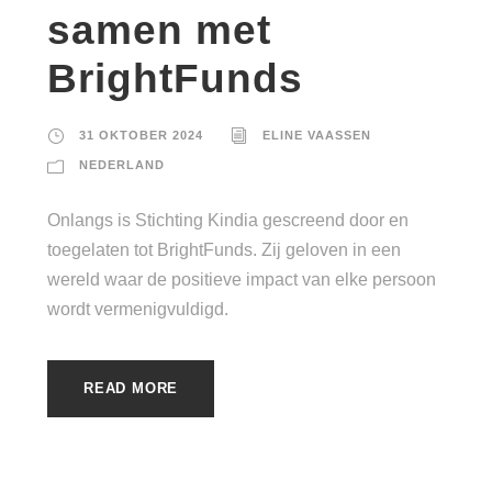
samen met
BrightFunds
31 OKTOBER 2024
ELINE VAASSEN
NEDERLAND
Onlangs is Stichting Kindia gescreend door en
toegelaten tot BrightFunds. Zij geloven in een
wereld waar de positieve impact van elke persoon
wordt vermenigvuldigd.
READ MORE