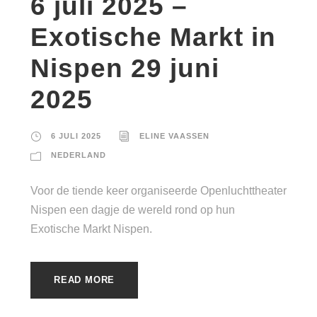
6 juli 2025 –
Exotische Markt in
Nispen 29 juni
2025
6 JULI 2025
ELINE VAASSEN
NEDERLAND
Voor de tiende keer organiseerde Openluchttheater
Nispen een dagje de wereld rond op hun
Exotische Markt Nispen.
READ MORE