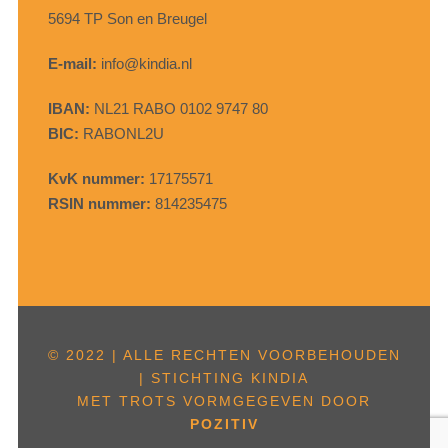
5694 TP Son en Breugel
E-mail:
info@kindia.nl
IBAN:
NL21 RABO 0102 9747 80
BIC:
RABONL2U
KvK nummer:
17175571
RSIN nummer:
814235475
© 2022 | ALLE RECHTEN VOORBEHOUDEN
| STICHTING KINDIA
MET TROTS VORMGEGEVEN DOOR
POZITIV