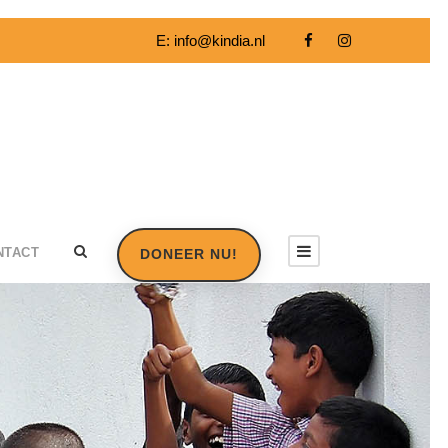
E:
info@kindia.nl
NTACT
DONEER NU!