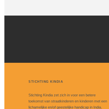
STICHTING KINDIA
Stichting Kindia zet zich in voor een betere
toekomst van straatkinderen en kinderen met een
lichamelijke en/of geestelijke handicap in India.