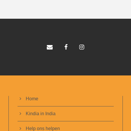
Home
Kindia in India
Help ons helpen