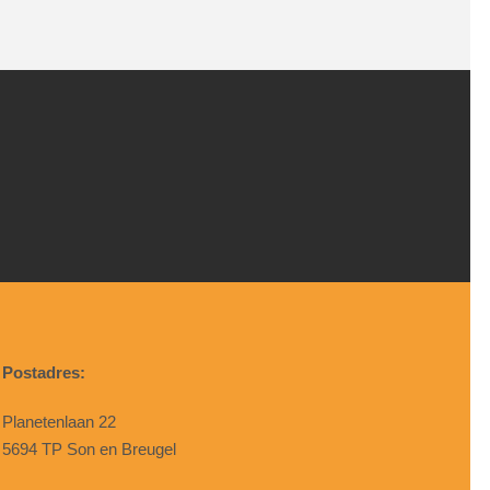
Postadres:
Planetenlaan 22
5694 TP Son en Breugel