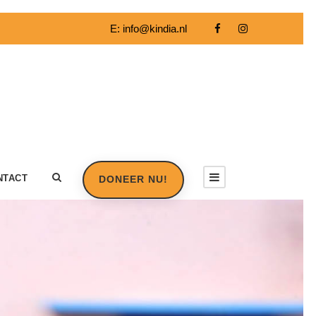
E:
info@kindia.nl
NTACT
DONEER NU!