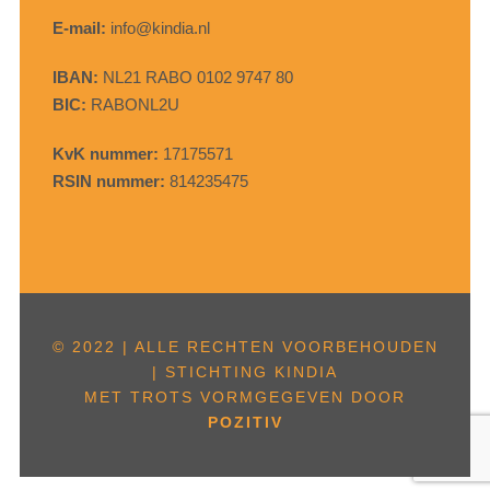
E-mail:
info@kindia.nl
IBAN:
NL21 RABO 0102 9747 80
BIC:
RABONL2U
KvK nummer:
17175571
RSIN nummer:
814235475
© 2022 | ALLE RECHTEN VOORBEHOUDEN
| STICHTING KINDIA
MET TROTS VORMGEGEVEN DOOR
POZITIV