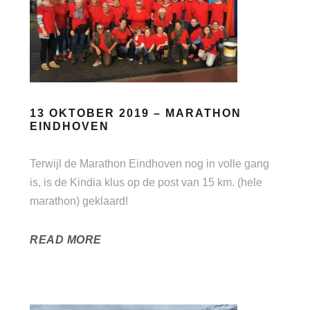
13 OKTOBER 2019 – MARATHON
EINDHOVEN
Terwijl de Marathon Eindhoven nog in volle gang
is, is de Kindia klus op de post van 15 km. (hele
marathon) geklaard!
READ MORE