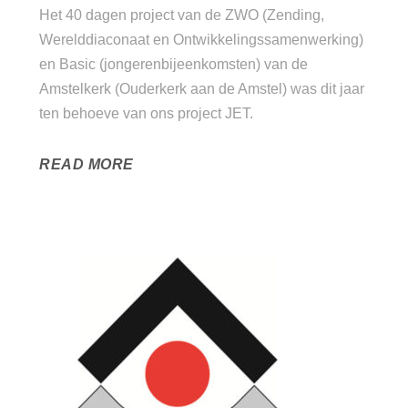
Het 40 dagen project van de ZWO (Zending,
Werelddiaconaat en Ontwikkelingssamenwerking)
en Basic (jongerenbijeenkomsten) van de
Amstelkerk (Ouderkerk aan de Amstel) was dit jaar
ten behoeve van ons project JET.
READ MORE