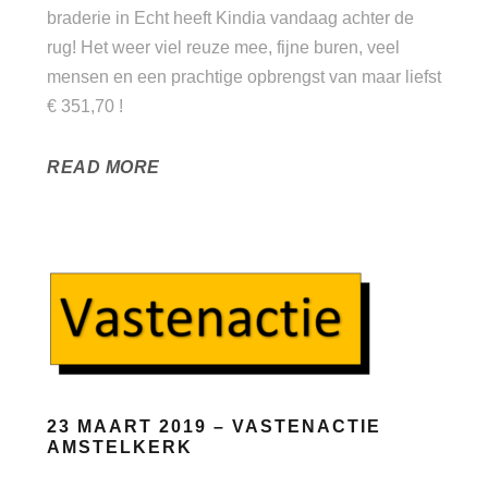
braderie in Echt heeft Kindia vandaag achter de
rug! Het weer viel reuze mee, fijne buren, veel
mensen en een prachtige opbrengst van maar liefst
€ 351,70 !
READ MORE
23 MAART 2019 – VASTENACTIE
AMSTELKERK