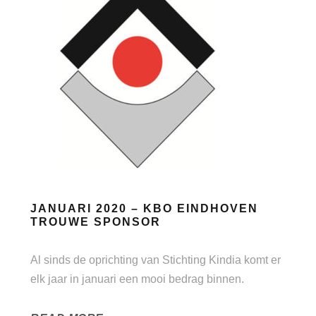
JANUARI 2020 – KBO EINDHOVEN
TROUWE SPONSOR
Al sinds de oprichting van Stichting Kindia komt er
elk jaar in januari een mooi bedrag binnen.