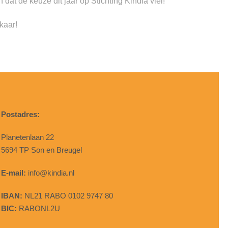
dat de keuze dit jaar op Stichting Kindia viel!
kaar!
Postadres:
Planetenlaan 22
5694 TP Son en Breugel
E-mail:
info@kindia.nl
IBAN:
NL21 RABO 0102 9747 80
BIC:
RABONL2U