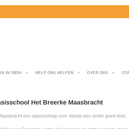
IA IN INDIA
HELP ONS HELPEN
OVER ONS
CO
asisschool Het Breerke Maasbracht
n Maasbracht een sponsorloop voor steeds een ander goed doel.