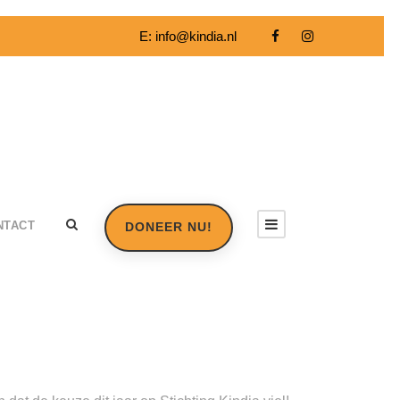
E:
info@kindia.nl
NTACT
DONEER NU!