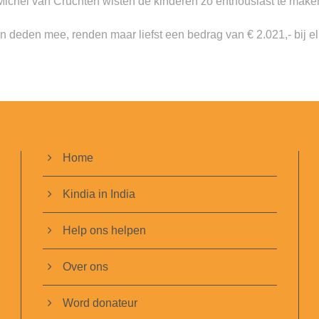
Michel van Cruchten wisten de kinderen zo enthousiast te maken 
en deden mee, renden maar liefst een bedrag van € 2.021,- bij el
Home
Kindia in India
Help ons helpen
Over ons
Word donateur