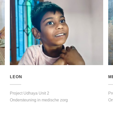
LEON
M
Project Udhaya Unit 2
Pr
Ondersteuning in medische zorg
On