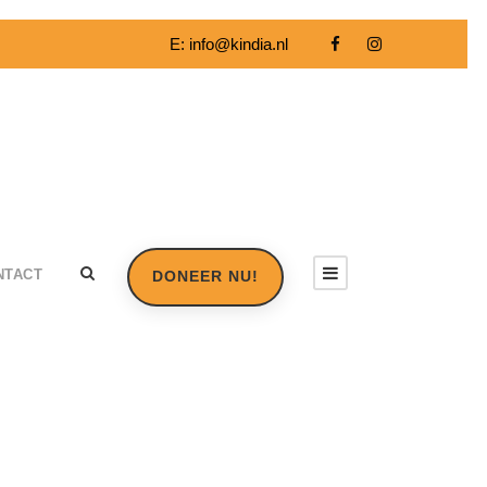
E:
info@kindia.nl
NTACT
DONEER NU!