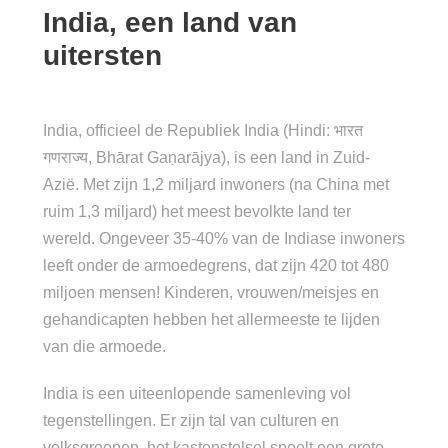
India, een land van
uitersten
India, officieel de Republiek India (Hindi: भारत
गणराज्य, Bhārat Gaṇarājya), is een land in Zuid-
Azië. Met zijn 1,2 miljard inwoners (na China met
ruim 1,3 miljard) het meest bevolkte land ter
wereld. Ongeveer 35-40% van de Indiase inwoners
leeft onder de armoedegrens, dat zijn 420 tot 480
miljoen mensen! Kinderen, vrouwen/meisjes en
gehandicapten hebben het allermeeste te lijden
van die armoede.
India is een uiteenlopende samenleving vol
tegenstellingen. Er zijn tal van culturen en
volksgroepen, het kastenstelsel speelt een grote