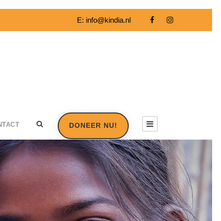
E:
info@kindia.nl
NTACT
DONEER NU!