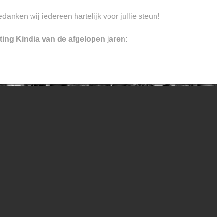
anken wij iedereen hartelijk voor jullie steun!
ing Kindia van de afgelopen jaren: