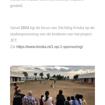
gesteld.
Vanaf
2024
ligt de focus van Stichting Kindia op de
studiesponsoring van de kinderen van het project
JET.
Zie
https://www.kindia.nl/1-op-1-sponsoring/
.