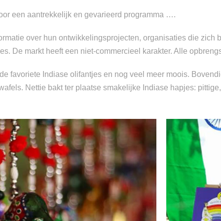
oor een aantrekkelijk en gevarieerd programma ….
 informatie over hun ontwikkelingsprojecten, organisaties die z
jes. De markt heeft een niet-commercieel karakter. Alle opbreng
de favoriete Indiase olifantjes en nog veel meer moois. Bovendien
afels. Nettie bakt ter plaatse smakelijke Indiase hapjes: pittige