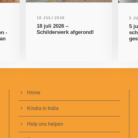
18 JULI 2026
5 J
18 juli 2026 –
5 j
Schilderwerk afgerond!
n -
sch
van
ges
Home
Kindia in India
Help ons helpen