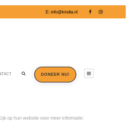
E:
info@kindia.nl
NTACT
DONEER NU!
ijk op hun website voor meer informatie: