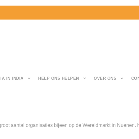
IA IN INDIA
HELP ONS HELPEN
OVER ONS
CO
oot aantal organisaties bijeen op de Wereldmarkt in Nuenen. K