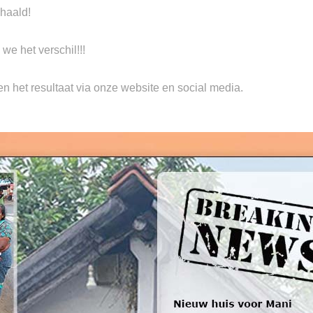
haald!
e het verschil!!!
n het resultaat via onze website en social media.