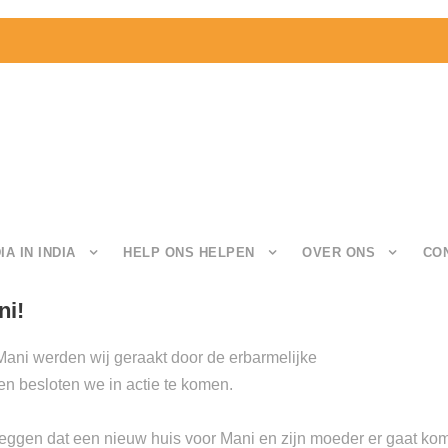
IA IN INDIA
HELP ONS HELPEN
OVER ONS
CO
ni!
 Mani werden wij geraakt door de erbarmelijke
n besloten we in actie te komen.
zeggen dat een nieuw huis voor Mani en zijn moeder er gaat kom