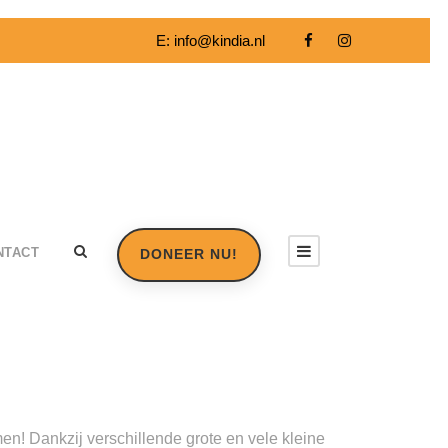
E:
info@kindia.nl
NTACT
DONEER NU!
en! Dankzij verschillende grote en vele kleine