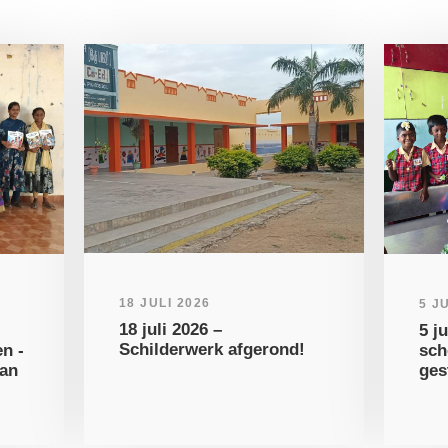
18 JULI 2026
5 J
18 juli 2026 –
5 j
Schilderwerk afgerond!
n -
sch
van
ges