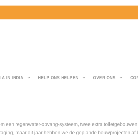
IA IN INDIA
HELP ONS HELPEN
OVER ONS
CO
m een regenwater-opvang-systeem, twee extra toiletgebouwen 
ertraging, maar dit jaar hebben we de geplande bouwprojecten af