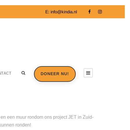
E:
info@kindia.nl
NTACT
DONEER NU!
en een muur rondom ons project JET in Zuid-
 kunnen ronden!