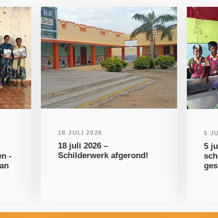
18 JULI 2026
5 J
18 juli 2026 –
5 j
Schilderwerk afgerond!
n -
sch
van
ges