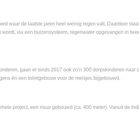
ied waar de laatste jaren heel weinig regen valt. Daardoor staat
ordt, via een buizensysteem, regenwater opgevangen in twee gi
deren, gaan er sinds 2017 ook zo’n 300 dorpskinderen naar onz
ongens én een toiletgebouw voor de meisjes bijgebouwd.
ehele project, een muur gebouwd (ca. 400 meter). Vanuit de India