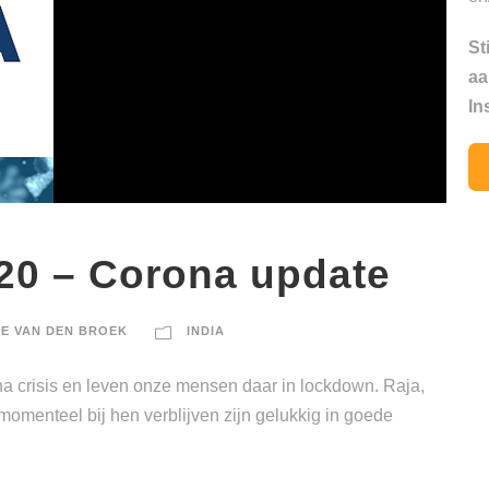
St
aa
In
20 – Corona update
E VAN DEN BROEK
INDIA
ona crisis en leven onze mensen daar in lockdown. Raja,
omenteel bij hen verblijven zijn gelukkig in goede