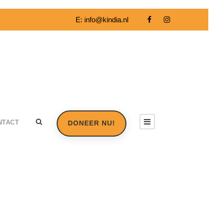
E:
info@kindia.nl
NTACT
DONEER NU!