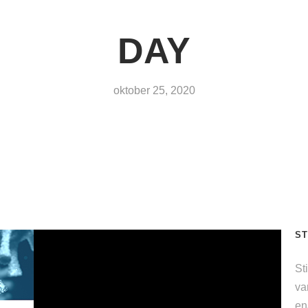
DAY
oktober 25, 2020
ST
St
va
en