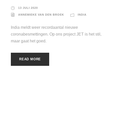
13 JULI 2020
ANNEMIEKE VAN DEN BROEK
INDIA
India meldt weer recordaantal nieuwe
coronabesmettingen. Op ons project JET is het stil,
maar gaat het goed.
READ MORE