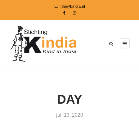
E:
info@kindia.nl
DAY
juli 13, 2020