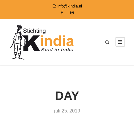
E:
info@kindia.nl
DAY
juli 25, 2019