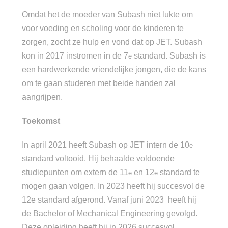
Omdat het de moeder van Subash niet lukte om
voor voeding en scholing voor de kinderen te
zorgen, zocht ze hulp en vond dat op JET. Subash
kon in 2017 instromen in de 7
standard. Subash is
e
een hardwerkende vriendelijke jongen, die de kans
om te gaan studeren met beide handen zal
aangrijpen.
Toekomst
In april 2021 heeft Subash op JET intern de 10
e
standard voltooid. Hij behaalde voldoende
studiepunten om extern de 11
en 12
standard te
e
e
mogen gaan volgen. In 2023 heeft hij succesvol de
12e standard afgerond. Vanaf juni 2023 heeft hij
de Bachelor of Mechanical Engineering gevolgd.
Deze opleiding heeft hij in 2026 succesvol