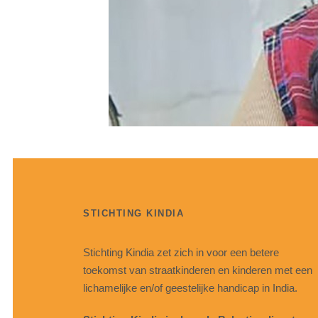
STICHTING KINDIA
Stichting Kindia zet zich in voor een betere
toekomst van straatkinderen en kinderen met een
lichamelijke en/of geestelijke handicap in India.