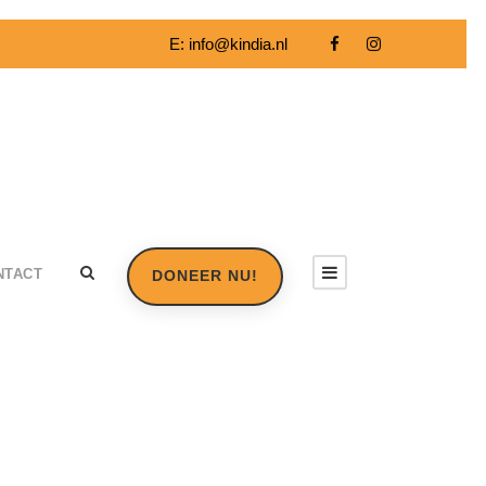
E:
info@kindia.nl
NTACT
DONEER NU!