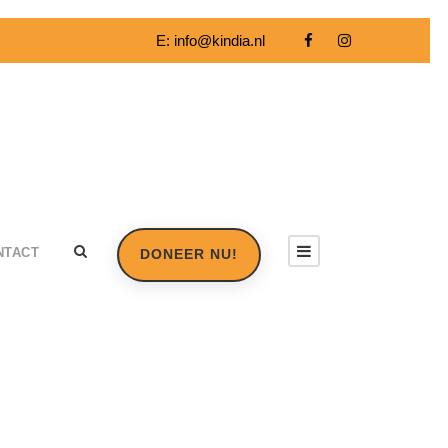
E:
info@kindia.nl
NTACT
DONEER NU!