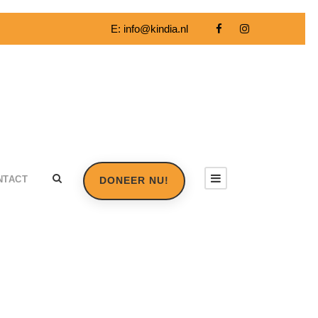
E:
info@kindia.nl
NTACT
DONEER NU!