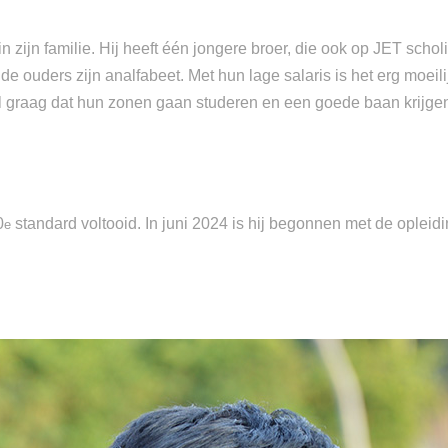
zijn familie. Hij heeft één jongere broer, die ook op JET scholin
ide ouders zijn analfabeet. Met hun lage salaris is het erg moei
eel graag dat hun zonen gaan studeren en een goede baan krijge
0
standard voltooid. In juni 2024 is hij begonnen met de opleid
e