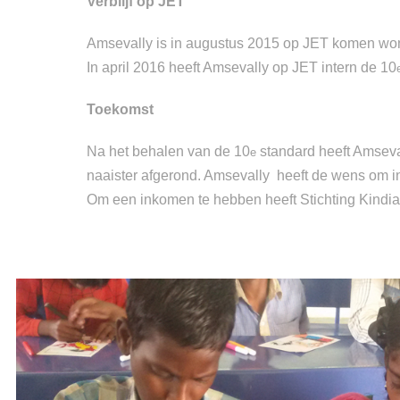
Verblijf op JET
Amsevally is in augustus 2015 op JET komen wone
In april 2016 heeft Amsevally op JET intern de 10
Toekomst
Na het behalen van de 10
standard heeft Amseval
e
naaister afgerond. Amsevally heeft de wens om in
Om een inkomen te hebben heeft Stichting Kindia