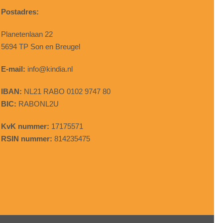
Postadres:
Planetenlaan 22
5694 TP Son en Breugel
E-mail:
info@kindia.nl
IBAN:
NL21 RABO 0102 9747 80
BIC:
RABONL2U
KvK nummer:
17175571
RSIN nummer:
814235475