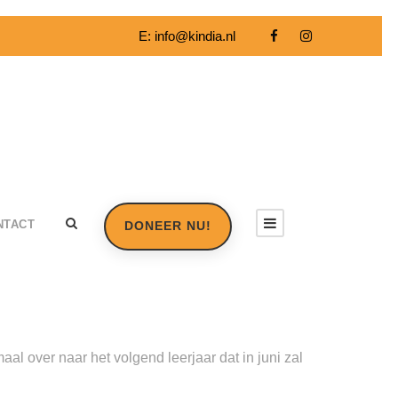
E:
info@kindia.nl
NTACT
DONEER NU!
al over naar het volgend leerjaar dat in juni zal