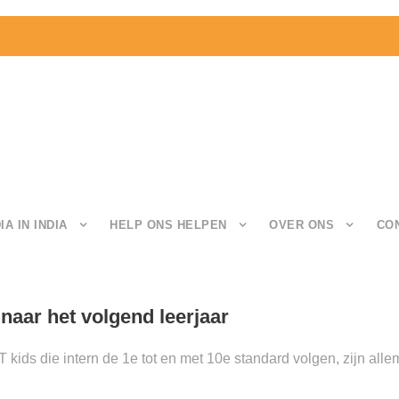
IA IN INDIA
HELP ONS HELPEN
OVER ONS
CO
naar het volgend leerjaar
ids die intern de 1e tot en met 10e standard volgen, zijn allema