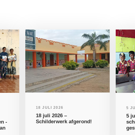
18 JULI 2026
5 J
18 juli 2026 –
5 j
Schilderwerk afgerond!
n -
sch
van
ges